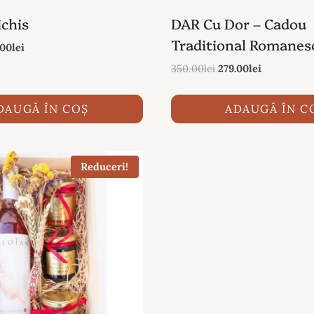
chis
DAR Cu Dor – Cadou
Traditional Romanes
ul
Prețul
.00
lei
al
curent
Prețul
Prețul
350.00
lei
279.00
lei
este:
inițial
curent
:
269.00lei.
a
este:
DAUGĂ ÎN COȘ
ADAUGĂ ÎN C
00lei.
fost:
279.00lei.
350.00lei.
Reduceri!