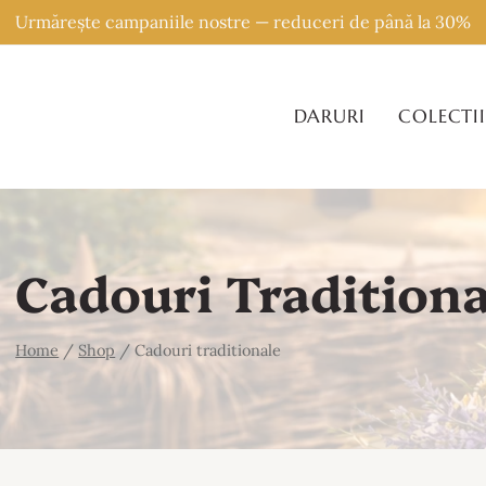
Skip
Urmărește campaniile nostre — reduceri de până la 30%
to
content
DARURI
COLECTII
Cadouri Traditiona
Home
/
Shop
/
Cadouri traditionale