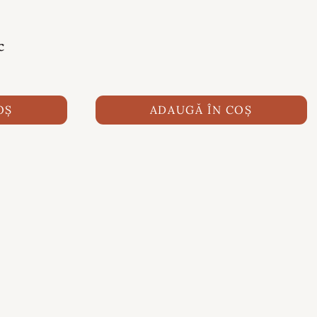
c
OȘ
ADAUGĂ ÎN COȘ