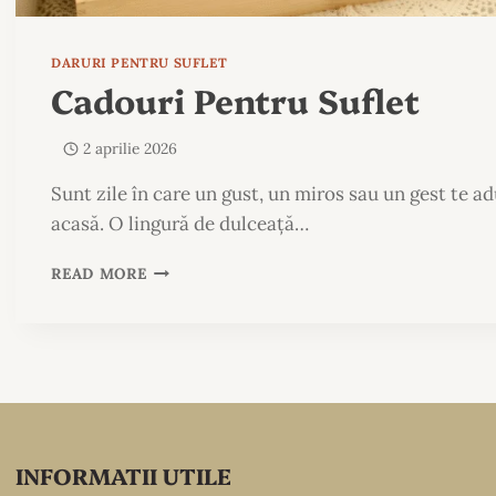
DARURI PENTRU SUFLET
Cadouri Pentru Suflet
2 aprilie 2026
Sunt zile în care un gust, un miros sau un gest te a
acasă. O lingură de dulceață…
CADOURI
READ MORE
PENTRU
SUFLET
INFORMATII UTILE