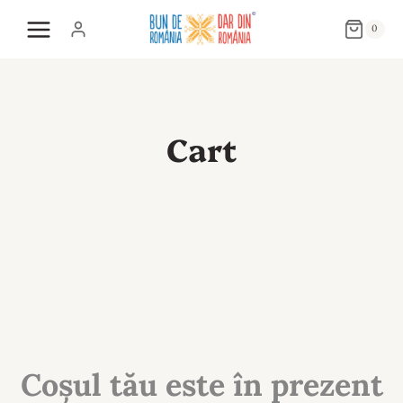
Skip
0
to
content
Cart
Coșul tău este în prezent