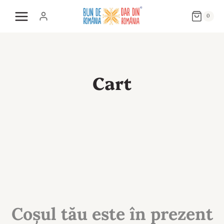
Skip
0
to
content
Cart
Coșul tău este în prezent